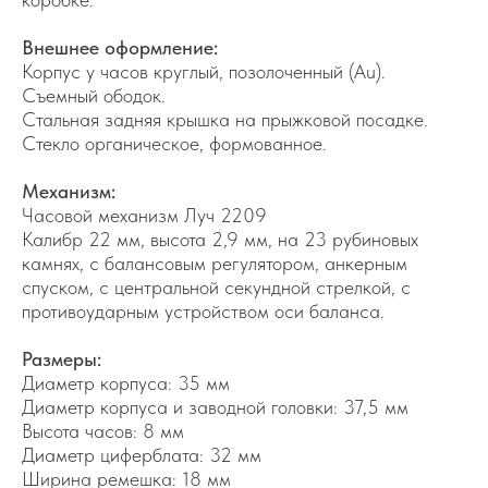
Внешнее оформление:
Корпус у часов круглый, позолоченный (Au).
Съемный ободок.
Стальная задняя крышка на прыжковой посадке.
Стекло органическое, формованное.
Механизм:
Часовой механизм Луч 2209
Калибр 22 мм, высота 2,9 мм, на 23 рубиновых
камнях, с балансовым регулятором, анкерным
спуском, с центральной секундной стрелкой, с
противоударным устройством оси баланса.
Контакты
+7 964 7-925-925
Размеры:
Диаметр корпуса: 35 мм
tikali@internet.ru
Диаметр корпуса и заводной головки: 37,5 мм
Высота часов: 8 мм
TELEGRAM
Диаметр циферблата: 32 мм
WHATSAPP
Ширина ремешка: 18 мм