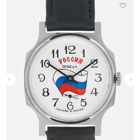
Контакты
+7 964 7-925-925
tikali@internet.ru
TELEGRAM
WHATSAPP
VIBER
ИП Мустайкин В.В.
ИНН: 400000367962