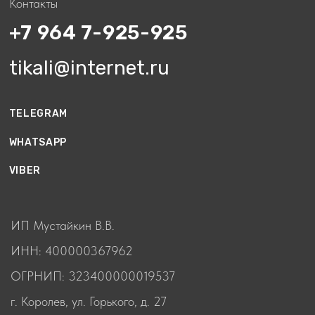
РЕКОМЕНДАЦИИ
ИНФОРМАЦИЯ
ПО ЭКСПЛУАТАЦИИ
ДЛЯ ПОКУПАТЕЛЕЙ
Оплата/ Доставка/
КЛАССИФИКАЦИЯ
Обмен и возврат/
СОСТОЯНИЯ ЧАСОВ
Гарантия
ОТЗЫВЫ
© 2025 Копирование материалов без разрешения
правообладателя запрещено
Разработка сайта
СТАТЬИ