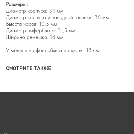
tikali@internet.ru
Размеры:
Диаметр корпуса: 34 мм
TELEGRAM
Диаметр корпуса и заводной головки: 36 мм
Высота часов: 10,5 мм
WHATSAPP
Диаметр циферблата: 31,5 мм
VIBER
Ширина ремешка: 18 мм
ИП Мустайкин В.В.
У модели на фото обхват запястья: 18 см
ИНН: 400000367962
ОГРНИП: 323400000019537
СМОТРИТЕ ТАКЖЕ
г. Королев, ул. Горького, д. 27
Пользовательское соглашение
Политика конфиденцальности
Оферта
Карта сайта
О МАГАЗИНЕ
КАТАЛОГ